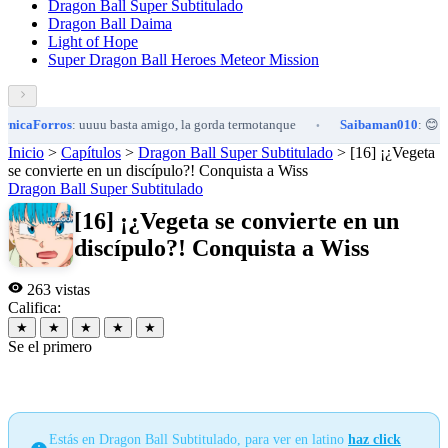
Dragon Ball Super Subtitulado
Dragon Ball Daima
Light of Hope
Super Dragon Ball Heroes Meteor Mission
orros
: uuuu basta amigo, la gorda termotanque
Saibaman010
: 😊
X
•
•
Inicio
>
Capítulos
>
Dragon Ball Super Subtitulado
>
[16] ¡¿Vegeta
se convierte en un discípulo?! Conquista a Wiss
Dragon Ball Super Subtitulado
[16] ¡¿Vegeta se convierte en un
discípulo?! Conquista a Wiss
263 vistas
Califica:
★
★
★
★
★
Se el primero
Estás en Dragon Ball Subtitulado, para ver en latino
haz click