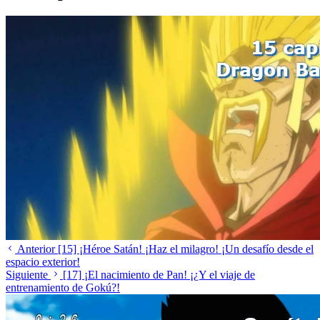
Anterior
[15] ¡Héroe Satán! ¡Haz el milagro! ¡Un desafío desde el
espacio exterior!
Siguiente
[17] ¡El nacimiento de Pan! ¡¿Y el viaje de
entrenamiento de Gokú?!