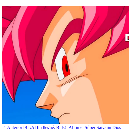
Anterior
[9] ¡Al fin llegué, Bills! ¡Al fin el Súper Saiyajin Dios