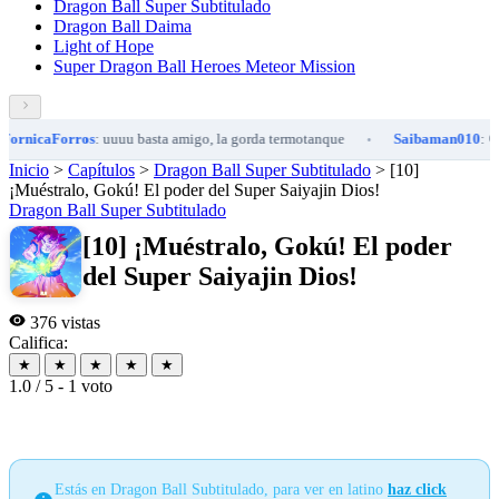
Dragon Ball Super Subtitulado
Dragon Ball Daima
Light of Hope
Super Dragon Ball Heroes Meteor Mission
nicaForros
: uuuu basta amigo, la gorda termotanque
Saibaman010
: 😊
•
Inicio
>
Capítulos
>
Dragon Ball Super Subtitulado
>
[10]
¡Muéstralo, Gokú! El poder del Super Saiyajin Dios!
Dragon Ball Super Subtitulado
[10] ¡Muéstralo, Gokú! El poder
del Super Saiyajin Dios!
376 vistas
Califica:
★
★
★
★
★
1.0 / 5 - 1 voto
Estás en Dragon Ball Subtitulado, para ver en latino
haz click