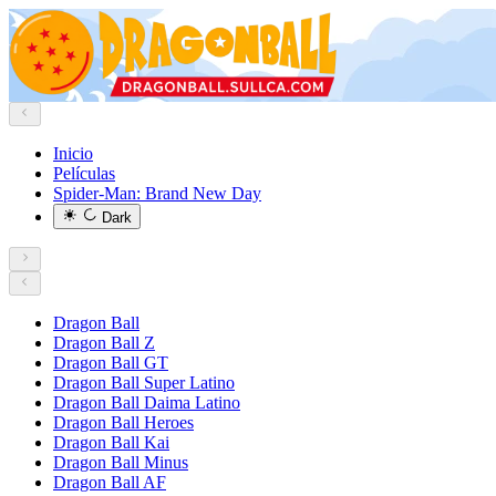
Inicio
Películas
Spider-Man: Brand New Day
Dark
Dragon Ball
Dragon Ball Z
Dragon Ball GT
Dragon Ball Super Latino
Dragon Ball Daima Latino
Dragon Ball Heroes
Dragon Ball Kai
Dragon Ball Minus
Dragon Ball AF