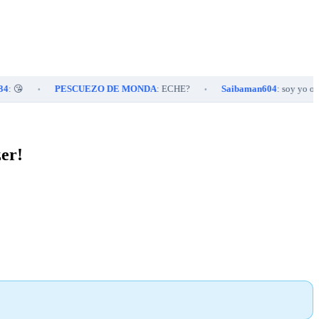
PESCUEZO DE MONDA
: ECHE?
Saibaman604
: soy yo o se adel
•
•
zer!