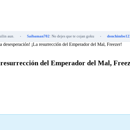
n.
Saibaman702
: No dejes que te cojan goku
donchimbo1234
: 😘
•
•
 la desesperación! ¡La resurrección del Emperador del Mal, Freezer!
La resurrección del Emperador del Mal, Free