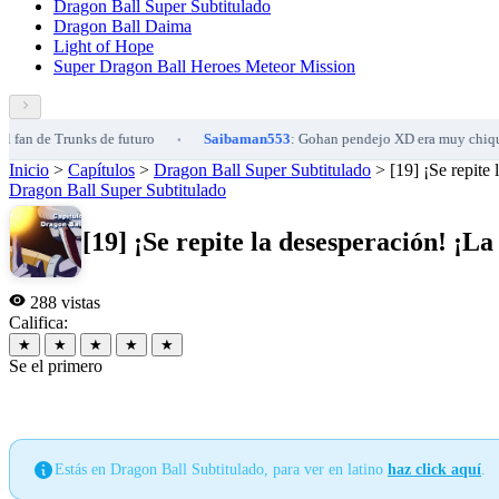
Dragon Ball Super Subtitulado
Dragon Ball Daima
Light of Hope
Super Dragon Ball Heroes Meteor Mission
de Trunks de futuro
Saibaman553
: Gohan pendejo XD era muy chiquilin au
•
Inicio
>
Capítulos
>
Dragon Ball Super Subtitulado
>
[19] ¡Se repite
Dragon Ball Super Subtitulado
[19] ¡Se repite la desesperación! ¡
288 vistas
Califica:
★
★
★
★
★
Se el primero
Estás en Dragon Ball Subtitulado, para ver en latino
haz click aquí
.