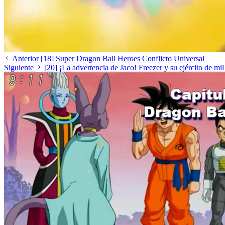
Anterior
[18] Super Dragon Ball Heroes Conflicto Universal
Siguiente
[20] ¡La advertencia de Jaco! Freezer y su ejército de m