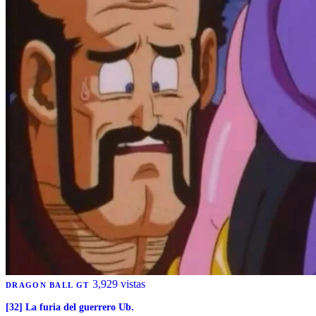
3,929 vistas
DRAGON BALL GT
[32] La furia del guerrero Ub.