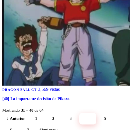
3,569 vistas
DRAGON BALL GT
[40] La importante decisión de Pikoro.
Mostrando
31
–
40
de
64
Anterior
1
2
3
4
5