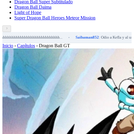
Dragon Ball Super Subtitulado
Dragon Ball Daima
Light of Hope
Super Dragon Ball Heroes Meteor Mission
hhhhhhhhhhhh...
Saibaman852
: Odio a Kefla y al universo 2
Sai
•
•
Inicio
›
Capítulos
›
Dragon Ball GT