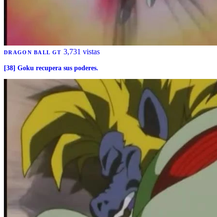
3,731 vistas
DRAGON BALL GT
[38] Goku recupera sus poderes.