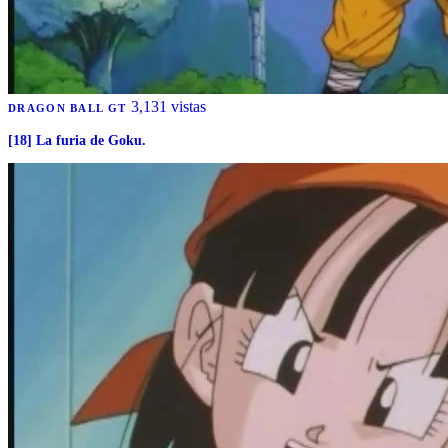
3,131 vistas
DRAGON BALL GT
[18] La furia de Goku.