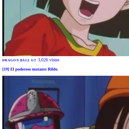
3,026 vistas
DRAGON BALL GT
[19] El poderoso mutante Rildo.