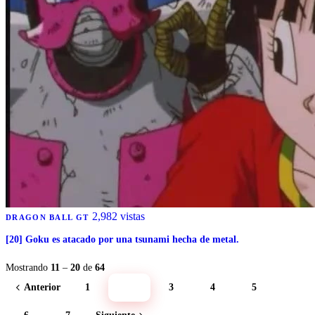
2,982 vistas
DRAGON BALL GT
[20] Goku es atacado por una tsunami hecha de metal.
Mostrando
11
–
20
de
64
Anterior
1
2
3
4
5