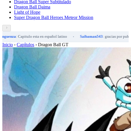
Dragon Ball Super Subtitulado
Dragon Ball Daima
Light of Hope
Super Dragon Ball Heroes Meteor Mission
apitulo esta en español latino
Saibaman543
: gracias por publicarla
•
•
Inicio
›
Capítulos
›
Dragon Ball GT