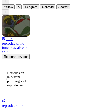
Yellow
X
Telegram
Sendvid
Aportar
Si el
reproductor no
funciona, abrelo
aqui
Reportar servidor
Haz click en
la pestaña
para cargar el
reproductor
Si el
reproductor no