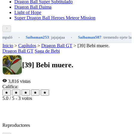
Dragon Ball Super Subtitulado
Dragon Ball Daima
Light of Hope
Super Dragon Ball Heroes Meteor Mission
aló
Saibaman253
: jajajajaa
Saibaman507
: tremendo ojete la pan
•
•
Inicio
>
Capítulos
>
Dragon Ball GT
>
[39] Bebi muere.
Dragon Ball GT
Saga de Bebi
[39] Bebi muere.
3,816 vistas
Califica:
★
★
★
★
★
5.0 / 5 - 3 votos
Reproductores