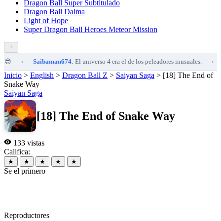
Dragon Ball Super Subtitulado
Dragon Ball Daima
Light of Hope
Super Dragon Ball Heroes Meteor Mission
Saibaman674
: El universo 4 era el de los peleadores inusuales.
Sai
•
•
Inicio
>
English
>
Dragon Ball Z
>
Saiyan Saga
>
[18] The End of
Snake Way
Saiyan Saga
[18] The End of Snake Way
133 vistas
Califica:
★
★
★
★
★
Se el primero
Reproductores