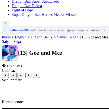
Dragon Ball Super Subtitulado
Dragon Ball Daima
Light of Hope
Super Dragon Ball Heroes Meteor Mission
Saibaman386
: todos los de que comentaron(menos yo) son puñales
Saib
•
Inicio
>
English
>
Dragon Ball Z
>
Saiyan Saga
>
[13] Goz and Mez
Saiyan Saga
[13] Goz and Mez
147 vistas
Califica:
★
★
★
★
★
Se el primero
Reproductores