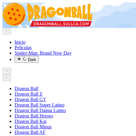
Inicio
Películas
Spider-Man: Brand New Day
Dark
Dragon Ball
Dragon Ball Z
Dragon Ball GT
Dragon Ball Super Latino
Dragon Ball Daima Latino
Dragon Ball Heroes
Dragon Ball Kai
Dragon Ball Minus
Dragon Ball AF