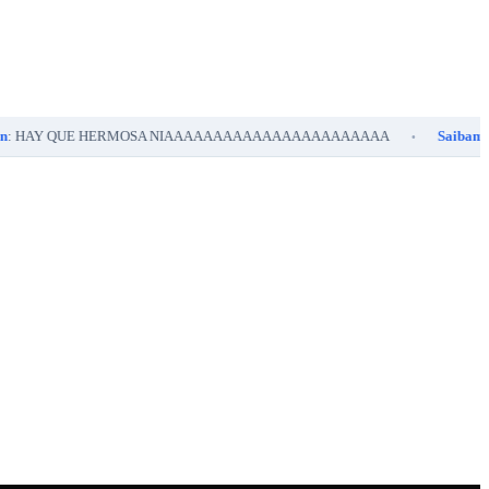
AY QUE HERMOSA NIAAAAAAAAAAAAAAAAAAAAAAA
Saibaman894
•