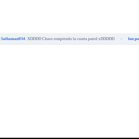
aman934
: XDDDD Chaos rompiendo la cuarta pared xDDDDD
fan pan
: H
•