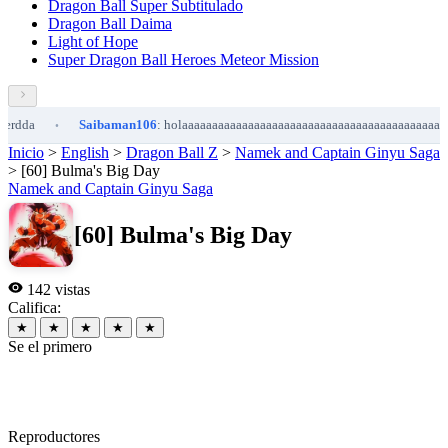
Dragon Ball Super Subtitulado
Dragon Ball Daima
Light of Hope
Super Dragon Ball Heroes Meteor Mission
da
Saibaman106
: holaaaaaaaaaaaaaaaaaaaaaaaaaaaaaaaaaaaaaaaaaaaaaaaaa
•
Inicio
>
English
>
Dragon Ball Z
>
Namek and Captain Ginyu Saga
>
[60] Bulma's Big Day
Namek and Captain Ginyu Saga
[60] Bulma's Big Day
142 vistas
Califica:
★
★
★
★
★
Se el primero
Reproductores