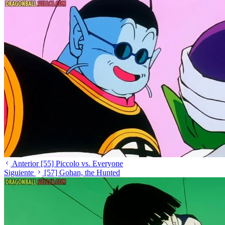
Anterior
[55] Piccolo vs. Everyone
Siguiente
[57] Gohan, the Hunted