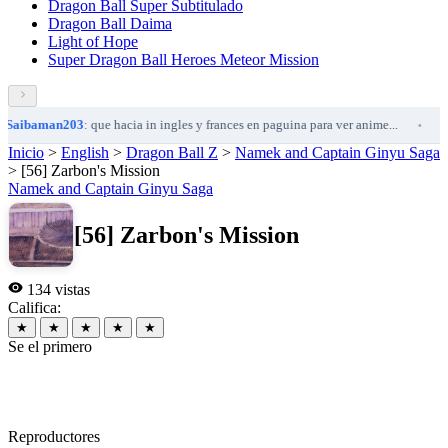
Dragon Ball Super Subtitulado
Dragon Ball Daima
Light of Hope
Super Dragon Ball Heroes Meteor Mission
aibaman203
: que hacia in ingles y frances en paguina para ver anime...
Sai
•
Inicio
>
English
>
Dragon Ball Z
>
Namek and Captain Ginyu Saga
>
[56] Zarbon's Mission
Namek and Captain Ginyu Saga
[56] Zarbon's Mission
134 vistas
Califica:
★
★
★
★
★
Se el primero
Reproductores