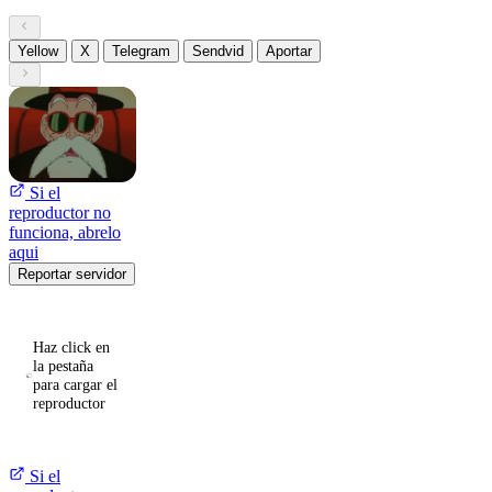
Yellow
X
Telegram
Sendvid
Aportar
Si el
reproductor no
funciona, abrelo
aqui
Reportar servidor
Haz click en
la pestaña
para cargar el
reproductor
Si el