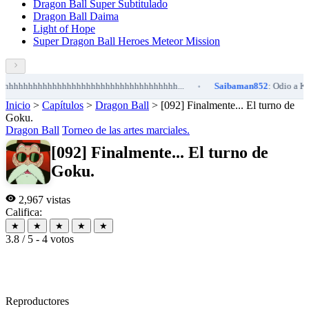
Dragon Ball Super Subtitulado
Dragon Ball Daima
Light of Hope
Super Dragon Ball Heroes Meteor Mission
hhhhhhhhhhhhhhhhhhhhhhhhhhhhhhhhhh...
Saibaman852
: Odio a Kefla 
•
Inicio
>
Capítulos
>
Dragon Ball
>
[092] Finalmente... El turno de
Goku.
Dragon Ball
Torneo de las artes marciales.
[092] Finalmente... El turno de
Goku.
2,967 vistas
Califica:
★
★
★
★
★
3.8 / 5 - 4 votos
Reproductores