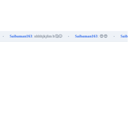
aibaman163
: nhhhjkjñm h🤔😊
Saibaman163
: 😍😍
Saibaman47
•
•