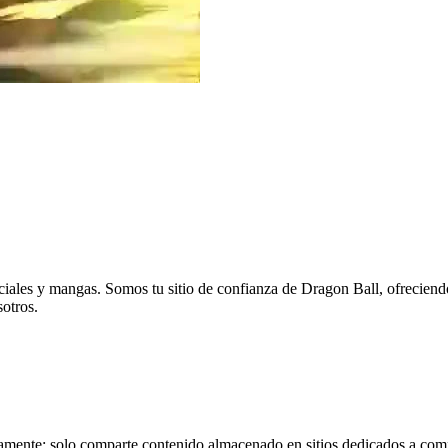
eciales y mangas. Somos tu sitio de confianza de Dragon Ball, ofreciend
sotros.
tamente; solo comparte contenido almacenado en sitios dedicados a comp