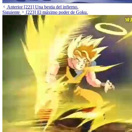
Anterior
[221] Una bestia del infierno.
Siguiente
[223] El máximo poder de Goku.