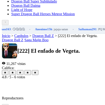
Dragon Ball Super Subtitulado
Dragon Ball Daima
Light of Hope
Super Dragon Ball Heroes Meteor Mission
3
: 🙄🤔🤔🤔
Anonimo15h
: jajaja satan
Saibaman291
: PQ ME FOL
•
•
Inicio
>
Capítulos
>
Dragon Ball Z
>
[222] El enfado de Vegeta.
Dragon Ball Z
Saga Majin Boo
[222] El enfado de Vegeta.
11,267 vistas
Califica:
★
★
★
★
★
4.8 / 5 - 6 votos
Reproductores