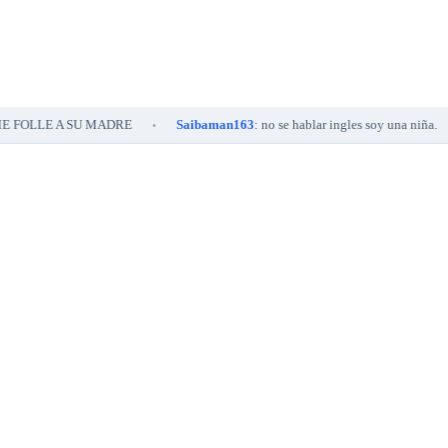
LE A SU MADRE
Saibaman163
: no se hablar ingles soy una niña.
S
•
•