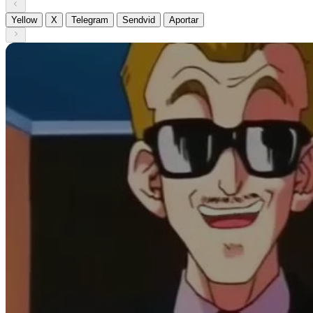
Yellow
X
Telegram
Sendvid
Aportar