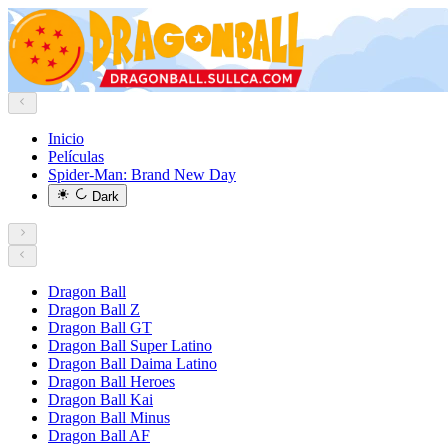
Inicio
Películas
Spider-Man: Brand New Day
Dark
Dragon Ball
Dragon Ball Z
Dragon Ball GT
Dragon Ball Super Latino
Dragon Ball Daima Latino
Dragon Ball Heroes
Dragon Ball Kai
Dragon Ball Minus
Dragon Ball AF