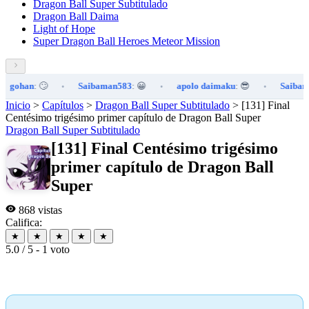
Dragon Ball Super Subtitulado
Dragon Ball Daima
Light of Hope
Super Dragon Ball Heroes Meteor Mission
gohan
: 🙄
Saibaman583
: 😀
apolo daimaku
: 😎
Saibaman
•
•
•
Inicio
>
Capítulos
>
Dragon Ball Super Subtitulado
>
[131] Final
Centésimo trigésimo primer capítulo de Dragon Ball Super
Dragon Ball Super Subtitulado
[131] Final Centésimo trigésimo
primer capítulo de Dragon Ball
Super
868 vistas
Califica:
★
★
★
★
★
5.0 / 5 - 1 voto