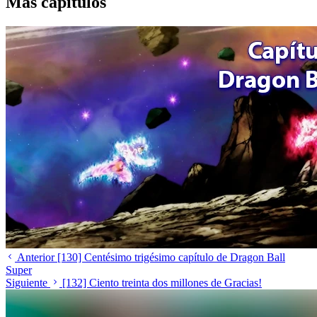
Más capítulos
Anterior
[130] Centésimo trigésimo capítulo de Dragon Ball
Super
Siguiente
[132] Ciento treinta dos millones de Gracias!