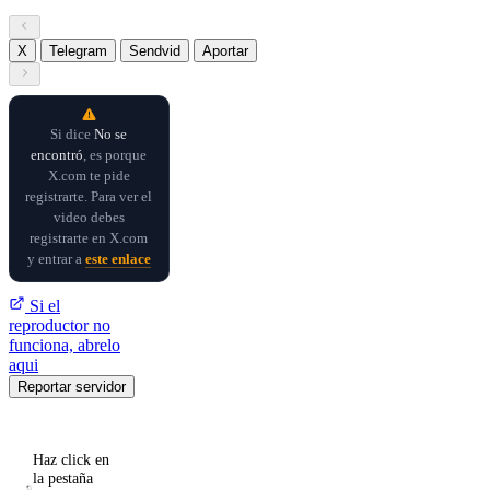
X
Telegram
Sendvid
Aportar
Si dice
No se
encontró
, es porque
X.com te pide
registrarte. Para ver el
video debes
registrarte en X.com
y entrar a
este enlace
Si el
reproductor no
funciona, abrelo
aqui
Reportar servidor
Haz click en
la pestaña