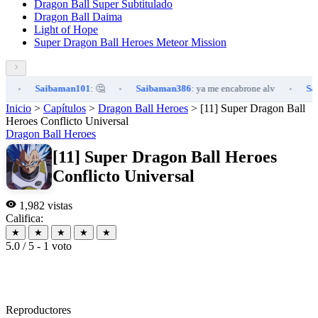
Dragon Ball Super Subtitulado
Dragon Ball Daima
Light of Hope
Super Dragon Ball Heroes Meteor Mission
Saibaman101
: 🤔
Saibaman386
: ya me encabrone alv
Saibam
•
•
Inicio
>
Capítulos
>
Dragon Ball Heroes
>
[11] Super Dragon Ball
Heroes Conflicto Universal
Dragon Ball Heroes
[11] Super Dragon Ball Heroes
Conflicto Universal
1,982 vistas
Califica:
★
★
★
★
★
5.0 / 5 - 1 voto
Reproductores