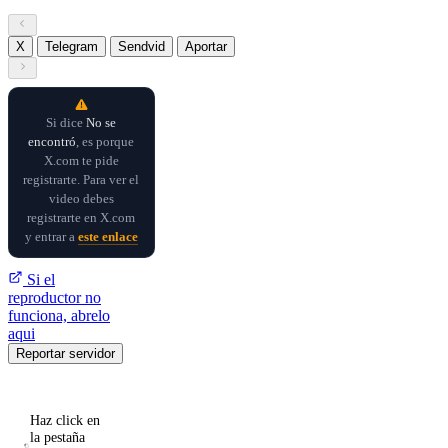
X
Telegram
Sendvid
Aportar
Si dice
No se
encontró
, es porque
X.com te pide
registrarte. Para ver el
video debes
registrarte en X.com
y entrar a
este enlace
Si el
reproductor no
funciona, abrelo
aqui
Reportar servidor
Haz click en
la pestaña