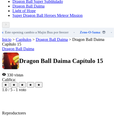
Dragon Ball Super Subtitulado
Dragon Ball Daima
Light of Hope
Super Dragon Ball Heroes Meteor Mission
ste opening cambio a Majin Buu por freezer
Zeno-O-Sama
: 😎
Saib
•
•
Inicio
>
Capítulos
>
Dragon Ball Daima
>
Dragon Ball Daima
Capítulo 15
Dragon Ball Daima
Dragon Ball Daima Capítulo 15
330 vistas
Califica:
★
★
★
★
★
1.0 / 5 - 1 voto
Reproductores