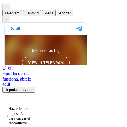
Telegram
Sendvid
Mega
Aportar
Si el
reproductor no
funciona, abrelo
aqui
Reportar servidor
Haz click en
la pestaña
para cargar el
reproductor