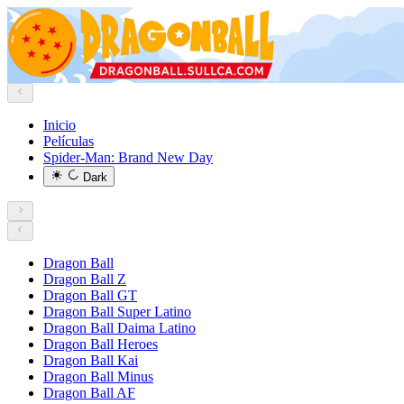
Inicio
Películas
Spider-Man: Brand New Day
Dark
Dragon Ball
Dragon Ball Z
Dragon Ball GT
Dragon Ball Super Latino
Dragon Ball Daima Latino
Dragon Ball Heroes
Dragon Ball Kai
Dragon Ball Minus
Dragon Ball AF