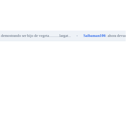
do ser hijo de vegeta............largat...
Saibaman106
: ahora devuelta a la la
•