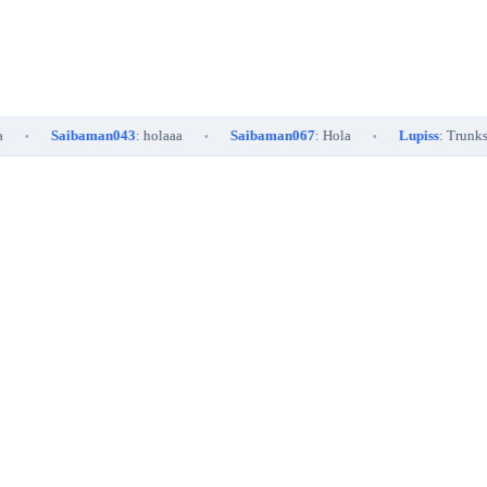
Saibaman043
: holaaa
Saibaman067
: Hola
Lupiss
: Trunks demostran
•
•