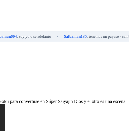
604
: soy yo o se adelanto
Saibaman135
: tenemos un payaso - cambio
•
•
 Goku para convertirse en Súper Saiyajin Dios y el otro es una escena