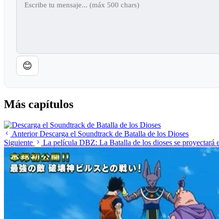
😊
Más capítulos
Anterior
Descarga el Soundtrack de Batalla de los Dioses
Siguiente
La película DBZ: La Batalla de los dioses se proyectará 