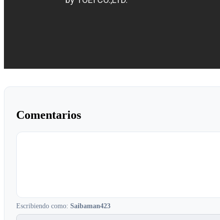
Comentarios
Escribiendo como:
Saibaman423