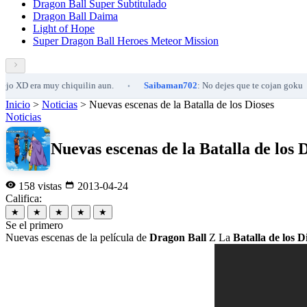
Dragon Ball Super Subtitulado
Dragon Ball Daima
Light of Hope
Super Dragon Ball Heroes Meteor Mission
 era muy chiquilin aun.
Saibaman702
: No dejes que te cojan goku
•
•
Inicio
>
Noticias
>
Nuevas escenas de la Batalla de los Dioses
Noticias
Nuevas escenas de la Batalla de los 
158 vistas
2013-04-24
Califica:
★
★
★
★
★
Se el primero
Nuevas escenas de la película de
Dragon Ball
Z La
Batalla de los D