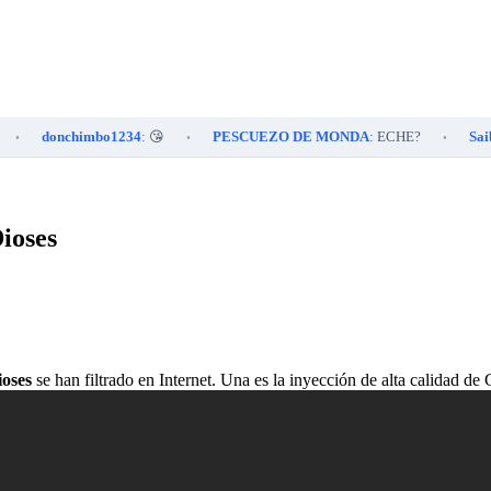
donchimbo1234
: 😘
PESCUEZO DE MONDA
: ECHE?
Saibaman
•
•
Dioses
ioses
se han filtrado en Internet. Una es la inyección de alta calidad de