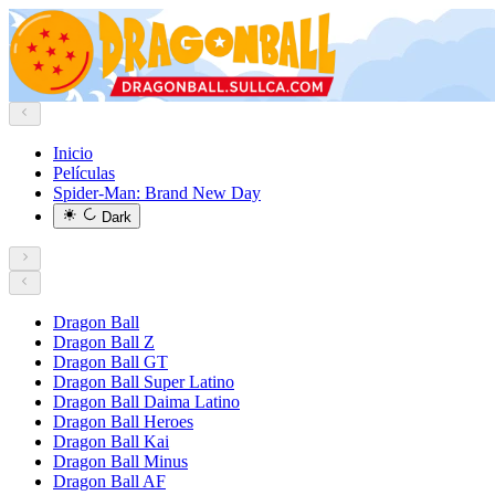
Inicio
Películas
Spider-Man: Brand New Day
Dark
Dragon Ball
Dragon Ball Z
Dragon Ball GT
Dragon Ball Super Latino
Dragon Ball Daima Latino
Dragon Ball Heroes
Dragon Ball Kai
Dragon Ball Minus
Dragon Ball AF