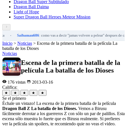
Dragon Ball Super Subtitulado
Dragon Ball Daima
Light of Hope
Super Dragon Ball Heroes Meteor Mission
Saibaman686
: como vas a decir "jamas volvere a pelear" despues de ca...
•
Inicio
>
Noticias
>
Escena de la primera batalla de la película La
batalla de los Dioses
Noticias
Escena de la primera batalla de la
película La batalla de los Dioses
176 vistas
2013-03-16
Califica:
★
★
★
★
★
Se el primero
Échale un vistazo! La escena de la primera batalla de la película
Dragon Ball Z La batalla de los Dioses.
Vemos a Birusu
fácilmente derrotar a los guerreros Z con sólo un par de palillos. Esta
escena sólo muestra lo fuerte que es Birusu realmente. Si prefieres
ver la película sin spoilers, te recomiendo quie no veas el video.