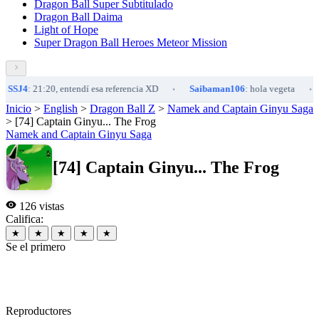
Dragon Ball Super Subtitulado
Dragon Ball Daima
Light of Hope
Super Dragon Ball Heroes Meteor Mission
SJ4
: 21:20, entendí esa referencia XD
Saibaman106
: hola vegeta
an
•
•
Inicio
>
English
>
Dragon Ball Z
>
Namek and Captain Ginyu Saga
>
[74] Captain Ginyu... The Frog
Namek and Captain Ginyu Saga
[74] Captain Ginyu... The Frog
126 vistas
Califica:
★
★
★
★
★
Se el primero
Reproductores