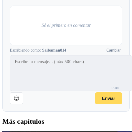
Sé el primero en comentar
Escribiendo como:
Saibaman814
Cambiar
0/500
😊
Enviar
Más capítulos