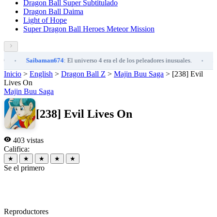
Dragon Ball Super Subtitulado
Dragon Ball Daima
Light of Hope
Super Dragon Ball Heroes Meteor Mission
Saibaman674
: El universo 4 era el de los peleadores inusuales.
Saibaman6
•
Inicio
>
English
>
Dragon Ball Z
>
Majin Buu Saga
>
[238] Evil
Lives On
Majin Buu Saga
[238] Evil Lives On
403 vistas
Califica:
★
★
★
★
★
Se el primero
Reproductores