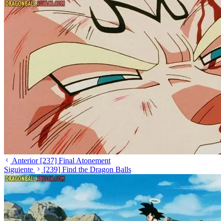
Anterior
[237] Final Atonement
Siguiente
[239] Find the Dragon Balls