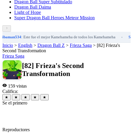
Dragon Ball Super Subtitulado
Dragon Ball Daima
Light of Hope
Super Dragon Ball Heroes Meteor Mission
aman534
: Este fue el mejor Kamehameha de todos los Kamehameha
Saiba
•
Inicio
>
English
>
Dragon Ball Z
>
Frieza Saga
>
[82] Frieza's
Second Transformation
Frieza Saga
[82] Frieza's Second
Transformation
159 vistas
Califica:
★
★
★
★
★
Se el primero
Reproductores