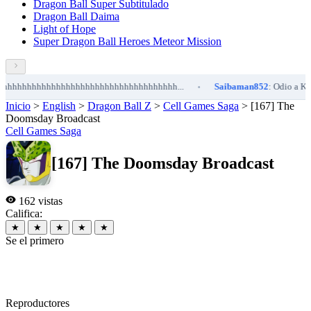
Dragon Ball Super Subtitulado
Dragon Ball Daima
Light of Hope
Super Dragon Ball Heroes Meteor Mission
hhhhhhhhhhhhhhhhhhhhhhhhhhhhhhhhhh...
Saibaman852
: Odio a Kefla 
•
Inicio
>
English
>
Dragon Ball Z
>
Cell Games Saga
>
[167] The
Doomsday Broadcast
Cell Games Saga
[167] The Doomsday Broadcast
162 vistas
Califica:
★
★
★
★
★
Se el primero
Reproductores