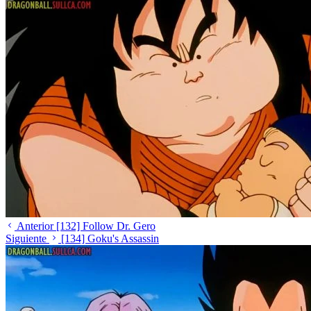
Anterior
[132] Follow Dr. Gero
Siguiente
[134] Goku's Assassin