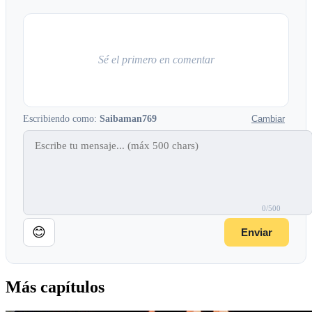
Sé el primero en comentar
Escribiendo como:
Saibaman769
Cambiar
0/500
😊
Enviar
Más capítulos