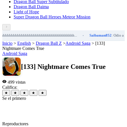
Dragon Ball Super Subtitulado
Dragon Ball Daima
Light of Hope
Super Dragon Ball Heroes Meteor Mission
hhhhhhhhhhhhhhhhhhhhhhhhhhhhhhhhhhhh...
Saibaman852
: Odio a Kefl
•
Inicio
>
English
>
Dragon Ball Z
>
​Android Saga
>
[133]
Nightmare Comes True
​Android Saga
[133] Nightmare Comes True
499 vistas
Califica:
★
★
★
★
★
Se el primero
Reproductores