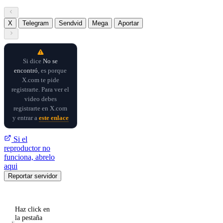
X
Telegram
Sendvid
Mega
Aportar
Si dice
No se
encontró
, es porque
X.com te pide
registrarte. Para ver el
video debes
registrarte en X.com
y entrar a
este enlace
Si el
reproductor no
funciona, abrelo
aqui
Reportar servidor
Haz click en
la pestaña