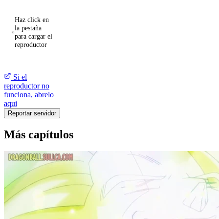
Haz click en
la pestaña
para cargar el
reproductor
Si el
reproductor no
funciona, abrelo
aqui
Reportar servidor
Más capítulos