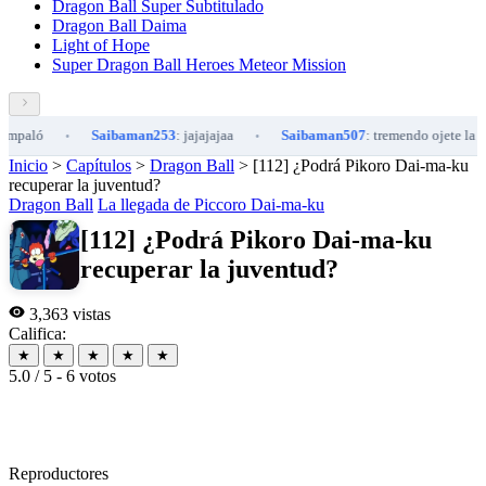
Dragon Ball Super Subtitulado
Dragon Ball Daima
Light of Hope
Super Dragon Ball Heroes Meteor Mission
aló
Saibaman253
: jajajajaa
Saibaman507
: tremendo ojete la pan
•
•
Inicio
>
Capítulos
>
Dragon Ball
>
[112] ¿Podrá Pikoro Dai-ma-ku
recuperar la juventud?
Dragon Ball
La llegada de Piccoro Dai-ma-ku
[112] ¿Podrá Pikoro Dai-ma-ku
recuperar la juventud?
3,363 vistas
Califica:
★
★
★
★
★
5.0 / 5 - 6 votos
Reproductores