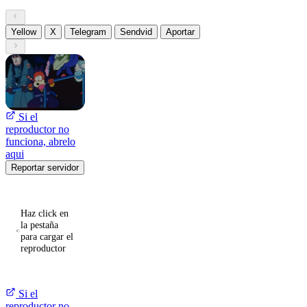
Yellow
X
Telegram
Sendvid
Aportar
Si el
reproductor no
funciona, abrelo
aqui
Reportar servidor
Haz click en
la pestaña
para cargar el
reproductor
Si el
reproductor no