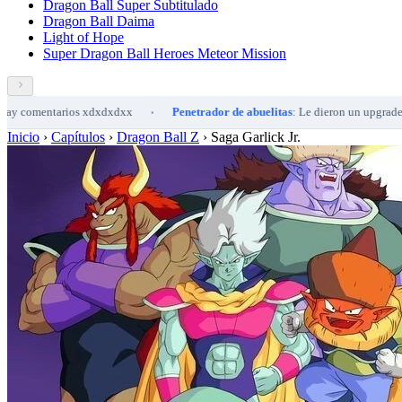
Dragon Ball Super Subtitulado
Dragon Ball Daima
Light of Hope
Super Dragon Ball Heroes Meteor Mission
entarios xdxdxdxx
Penetrador de abuelitas
: Le dieron un upgrade a la intro
•
Inicio
›
Capítulos
›
Dragon Ball Z
›
Saga Garlick Jr.