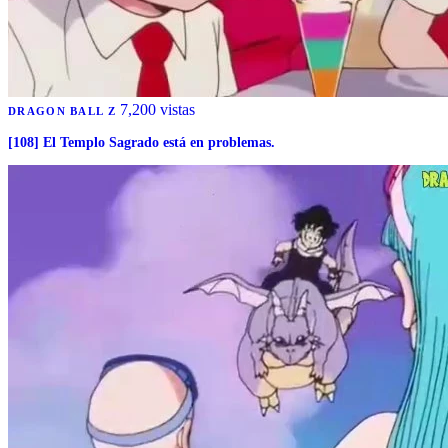
7,200 vistas
DRAGON BALL Z
[108] El Templo Sagrado está en problemas.