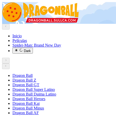
Inicio
Películas
Spider-Man: Brand New Day
Dark
Dragon Ball
Dragon Ball Z
Dragon Ball GT
Dragon Ball Super Latino
Dragon Ball Daima Latino
Dragon Ball Heroes
Dragon Ball Kai
Dragon Ball Minus
Dragon Ball AF