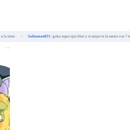
Saibaman831
: goku super sjin blue y si mejor te la metes vos ? maric...
•