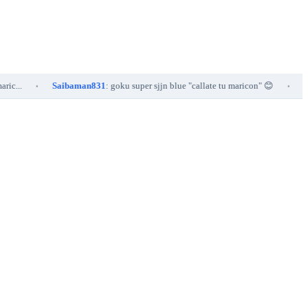
Saibaman831
: goku super sjjn blue "callate tu maricon" 😊
Saibaman
•
•