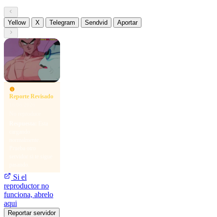
Yellow
X
Telegram
Sendvid
Aportar
Reporte Revisado
16/06/2026
No reproduce
Respuesta:
Esta
cargando
normalmente.
Prueba otro
servidor si te sigue
pasando.
Si el
reproductor no
funciona, abrelo
aqui
Reportar servidor