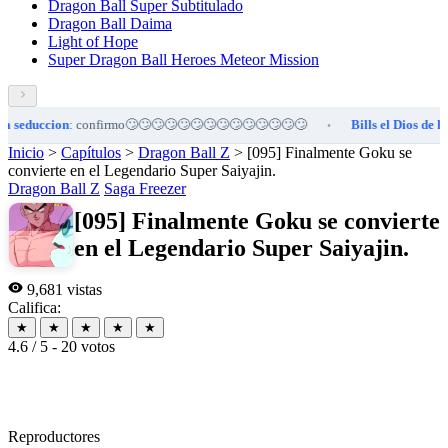
Dragon Ball Super Subtitulado
Dragon Ball Daima
Light of Hope
Super Dragon Ball Heroes Meteor Mission
educcion
: confirmo🙄🙄🙄🙄🙄🙄🙄🙄🙄🙄🙄🙄🙄🙄
Bills el Dios de la sed
•
Inicio
>
Capítulos
>
Dragon Ball Z
>
[095] Finalmente Goku se
convierte en el Legendario Super Saiyajin.
Dragon Ball Z
Saga Freezer
[095] Finalmente Goku se convierte
en el Legendario Super Saiyajin.
9,681 vistas
Califica:
★
★
★
★
★
4.6 / 5 - 20 votos
Reproductores