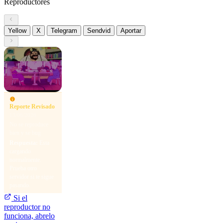
Reproductores
Yellow
X
Telegram
Sendvid
Aportar
Reporte Revisado
13/06/2026
No se reproduce
bien y se bug
Respuesta:
Esta
cargando
normalmente.
Prueba otro
servidor si te sigue
pasando.
Si el
reproductor no
funciona, abrelo