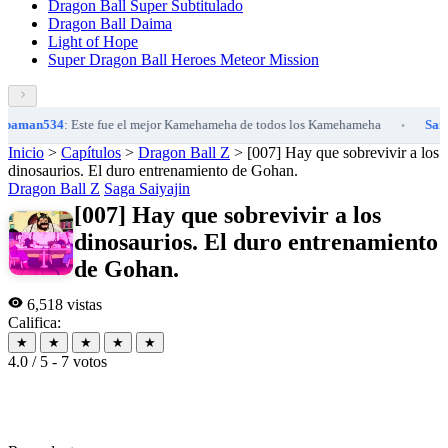
Dragon Ball Super Subtitulado
Dragon Ball Daima
Light of Hope
Super Dragon Ball Heroes Meteor Mission
man534
: Este fue el mejor Kamehameha de todos los Kamehameha
Saibam
•
Inicio
>
Capítulos
>
Dragon Ball Z
>
[007] Hay que sobrevivir a los
dinosaurios. El duro entrenamiento de Gohan.
Dragon Ball Z
Saga Saiyajin
[007] Hay que sobrevivir a los
dinosaurios. El duro entrenamiento
de Gohan.
6,518 vistas
Califica:
★
★
★
★
★
4.0 / 5 - 7 votos