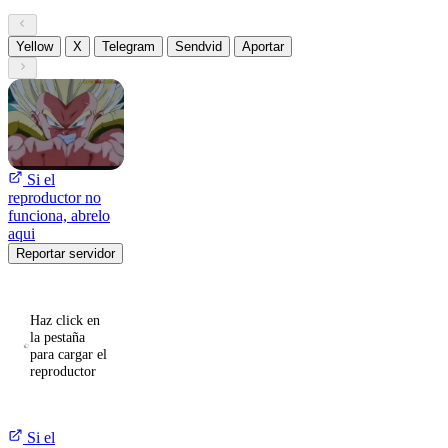
Yellow
X
Telegram
Sendvid
Aportar
Si el
reproductor no
funciona, abrelo
aqui
Reportar servidor
Haz click en
la pestaña
para cargar el
reproductor
Si el