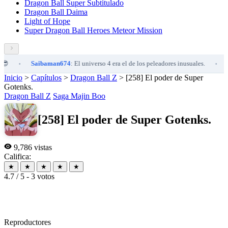
Dragon Ball Super Subtitulado
Dragon Ball Daima
Light of Hope
Super Dragon Ball Heroes Meteor Mission
Saibaman674
: El universo 4 era el de los peleadores inusuales.
Sai
•
•
Inicio
>
Capítulos
>
Dragon Ball Z
>
[258] El poder de Super
Gotenks.
Dragon Ball Z
Saga Majin Boo
[258] El poder de Super Gotenks.
9,786 vistas
Califica:
★
★
★
★
★
4.7 / 5 - 3 votos
Reproductores