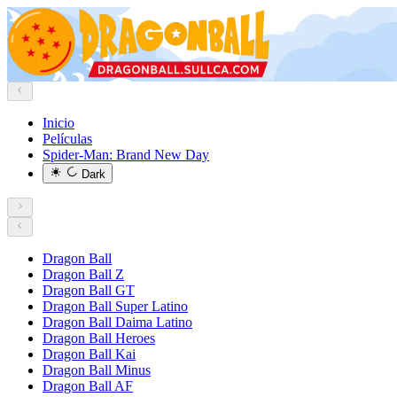
Inicio
Películas
Spider-Man: Brand New Day
Dark
Dragon Ball
Dragon Ball Z
Dragon Ball GT
Dragon Ball Super Latino
Dragon Ball Daima Latino
Dragon Ball Heroes
Dragon Ball Kai
Dragon Ball Minus
Dragon Ball AF