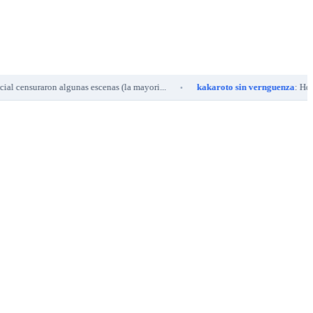
suraron algunas escenas (la mayori...
kakaroto sin vernguenza
: Hola a todo
•