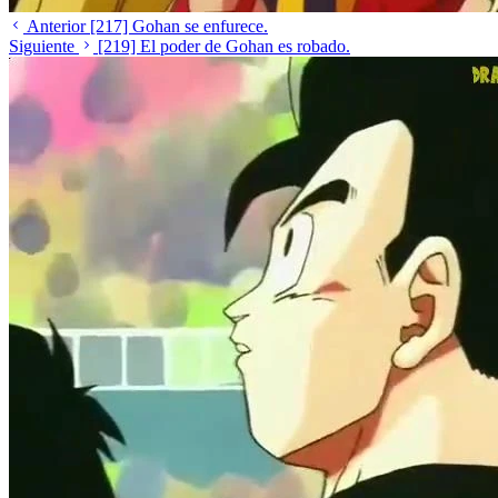
Anterior
[217] Gohan se enfurece.
Siguiente
[219] El poder de Gohan es robado.