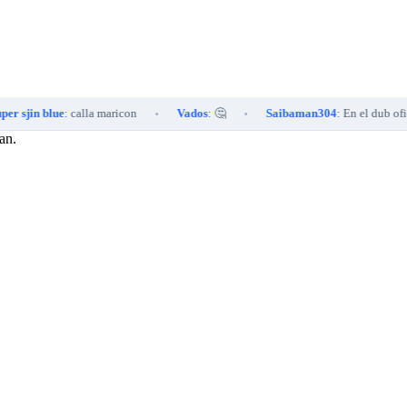
 blue
: calla maricon
Vados
: 🤔
Saibaman304
: En el dub oficial cen
•
•
an.