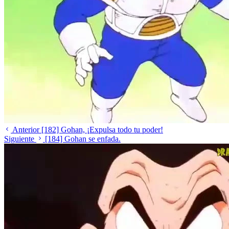
Anterior
[182] Gohan, ¡Expulsa todo tu poder!
Siguiente
[184] Gohan se enfada.