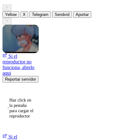
Yellow
X
Telegram
Sendvid
Aportar
Si el
reproductor no
funciona, abrelo
aqui
Reportar servidor
Haz click en
la pestaña
para cargar el
reproductor
Si el