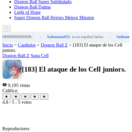
Dragon Ball Super Subtitulado
Dragon Ball Daima
Light of Hope
Super Dragon Ball Heroes Meteor Mission
HHHHHHHH...
Saibaman452
: es en español latino
Saibaman452
:
•
•
Inicio
>
Capítulos
>
Dragon Ball Z
>
[183] El ataque de los Cell
juniors.
Dragon Ball Z
Saga Cell
[183] El ataque de los Cell juniors.
9,195 vistas
Califica:
★
★
★
★
★
4.8 / 5 - 5 votos
Reproductores