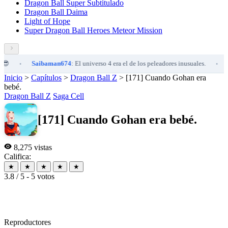
Dragon Ball Super Subtitulado
Dragon Ball Daima
Light of Hope
Super Dragon Ball Heroes Meteor Mission
Saibaman674
: El universo 4 era el de los peleadores inusuales.
Saib
•
•
Inicio
>
Capítulos
>
Dragon Ball Z
>
[171] Cuando Gohan era
bebé.
Dragon Ball Z
Saga Cell
[171] Cuando Gohan era bebé.
8,275 vistas
Califica:
★
★
★
★
★
3.8 / 5 - 5 votos
Reproductores