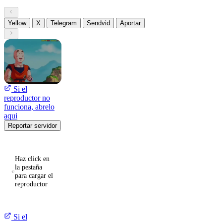
Yellow
X
Telegram
Sendvid
Aportar
Si el
reproductor no
funciona, abrelo
aqui
Reportar servidor
Haz click en
la pestaña
para cargar el
reproductor
Si el