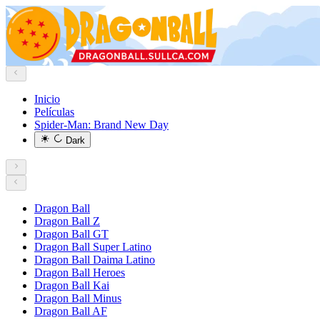
Inicio
Películas
Spider-Man: Brand New Day
Dark
Dragon Ball
Dragon Ball Z
Dragon Ball GT
Dragon Ball Super Latino
Dragon Ball Daima Latino
Dragon Ball Heroes
Dragon Ball Kai
Dragon Ball Minus
Dragon Ball AF