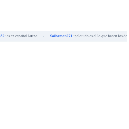
 español latino
Saibaman271
: pelotudo es el lo que hacen los doblajes, no q
•