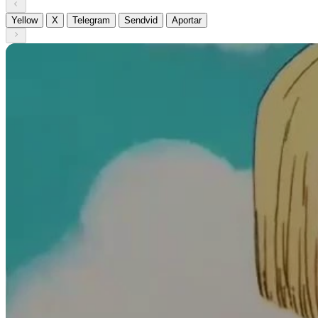
Yellow
X
Telegram
Sendvid
Aportar