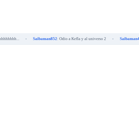
..
Saibaman852
: Odio a Kefla y al universo 2
Saibaman452
: es en
•
•