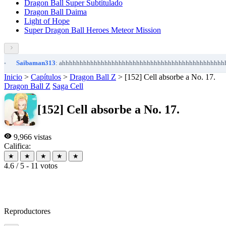
Dragon Ball Super Subtitulado
Dragon Ball Daima
Light of Hope
Super Dragon Ball Heroes Meteor Mission
ibaman313
: ahhhhhhhhhhhhhhhhhhhhhhhhhhhhhhhhhhhhhhhhhhhhhhhhhhhhhh.
Inicio
>
Capítulos
>
Dragon Ball Z
>
[152] Cell absorbe a No. 17.
Dragon Ball Z
Saga Cell
[152] Cell absorbe a No. 17.
9,966 vistas
Califica:
★
★
★
★
★
4.6 / 5 - 11 votos
Reproductores