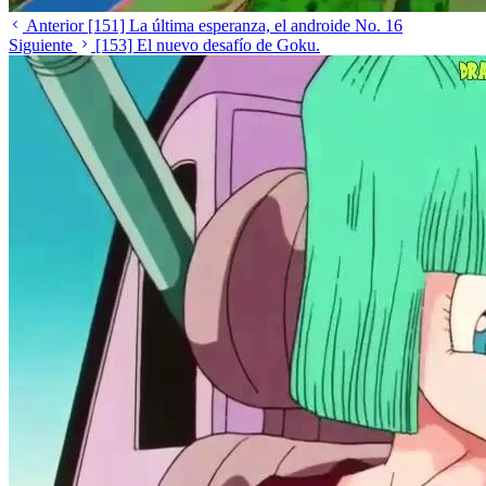
Anterior
[151] La última esperanza, el androide No. 16
Siguiente
[153] El nuevo desafío de Goku.