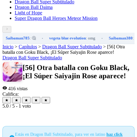
Dragon Ball Super Subtitulado
Dragon Ball Daima
Light of Hope
Super Dragon Ball Heroes Meteor Mission
aibaman785
: 🤔
vegeta blue evolution
: omg
Saibaman380
: 😀
•
•
Inicio
>
Capítulos
>
Dragon Ball Super Subtitulado
>
[56] Otra
batalla con Goku Black, ¡El Súper Saiyajin Rose aparece!
Dragon Ball Super Subtitulado
[56] Otra batalla con Goku Black,
¡El Súper Saiyajin Rose aparece!
416 vistas
Califica:
★
★
★
★
★
5.0 / 5 - 1 voto
Estás en Dragon Ball Subtitulado, para ver en latino
haz click