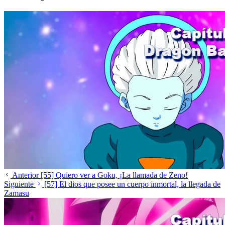
Anterior
[55] Quiero ver a Goku, ¡La llamada de Zeno!
Siguiente
[57] El dios que posee un cuerpo inmortal, la llegada de
Zamasu