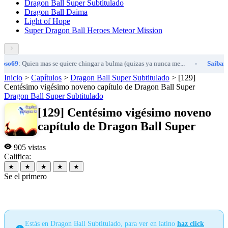
Dragon Ball Super Subtitulado
Dragon Ball Daima
Light of Hope
Super Dragon Ball Heroes Meteor Mission
en mas se quiere chingar a bulma (quizas ya nunca me...
Saibaman157
: 25 
•
Inicio
>
Capítulos
>
Dragon Ball Super Subtitulado
>
[129]
Centésimo vigésimo noveno capítulo de Dragon Ball Super
Dragon Ball Super Subtitulado
[129] Centésimo vigésimo noveno
capítulo de Dragon Ball Super
905 vistas
Califica:
★
★
★
★
★
Se el primero
Estás en Dragon Ball Subtitulado, para ver en latino
haz click