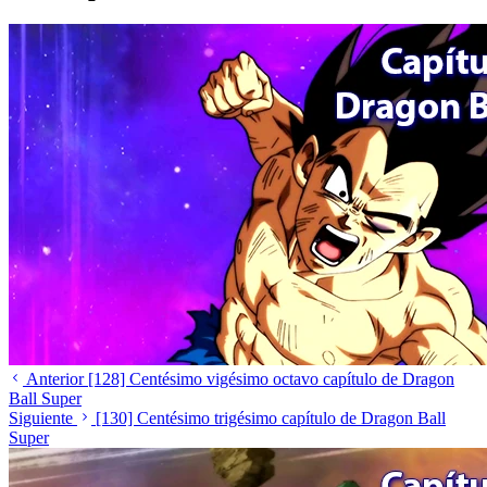
Anterior
[128] Centésimo vigésimo octavo capítulo de Dragon
Ball Super
Siguiente
[130] Centésimo trigésimo capítulo de Dragon Ball
Super