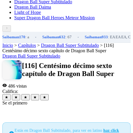
Dragon Ball Super Subtitulado
Dragon Ball Daima
Light of Hope
Super Dragon Ball Heroes Meteor Mission
aibaman170
: a
Saibaman632
: 67
Saibaman933
: EA EA EA, C
•
•
Inicio
>
Capítulos
>
Dragon Ball Super Subtitulado
>
[116]
Centésimo décimo sexto capítulo de Dragon Ball Super
Dragon Ball Super Subtitulado
[116] Centésimo décimo sexto
capítulo de Dragon Ball Super
486 vistas
Califica:
★
★
★
★
★
Se el primero
Estás en Dragon Ball Subtitulado, para ver en latino
haz click