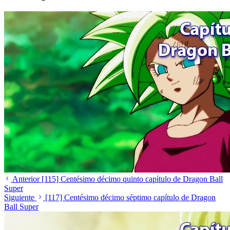
Anterior
[115] Centésimo décimo quinto capítulo de Dragon Ball
Super
Siguiente
[117] Centésimo décimo séptimo capítulo de Dragon
Ball Super