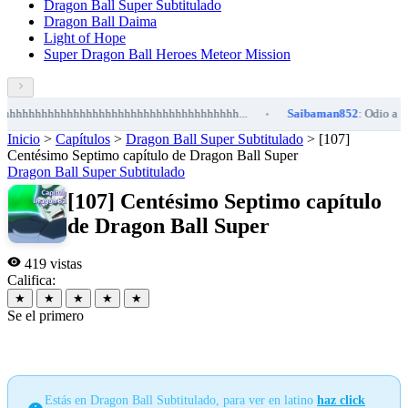
Dragon Ball Super Subtitulado
Dragon Ball Daima
Light of Hope
Super Dragon Ball Heroes Meteor Mission
hhhhhhhhhhhhhhhhhhhhhhhhhhhhhhhhhhh...
Saibaman852
: Odio a Kefla
•
Inicio
>
Capítulos
>
Dragon Ball Super Subtitulado
>
[107]
Centésimo Septimo capítulo de Dragon Ball Super
Dragon Ball Super Subtitulado
[107] Centésimo Septimo capítulo
de Dragon Ball Super
419 vistas
Califica:
★
★
★
★
★
Se el primero
Estás en Dragon Ball Subtitulado, para ver en latino
haz click