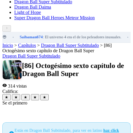
Dragon Ball Super Subtitulado
Dragon Ball Daima
Light of Hope
Super Dragon Ball Heroes Meteor Mission
Saibaman674
: El universo 4 era el de los peleadores inusuales.
Sa
•
•
Inicio
>
Capítulos
>
Dragon Ball Super Subtitulado
>
[86]
Octogésimo sexto capítulo de Dragon Ball Super
Dragon Ball Super Subtitulado
[86] Octogésimo sexto capítulo de
Dragon Ball Super
314 vistas
Califica:
★
★
★
★
★
Se el primero
Estás en Dragon Ball Subtitulado, para ver en latino
haz click