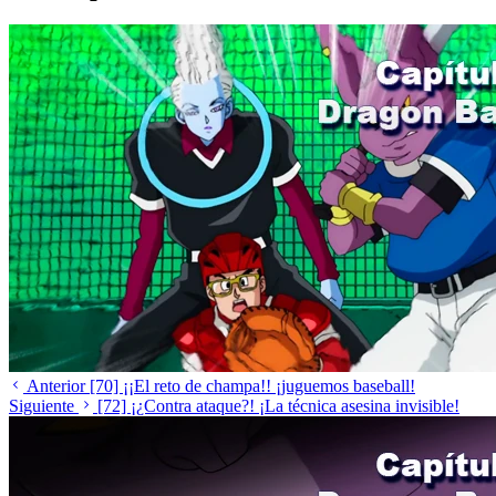
Anterior
[70] ¡¡El reto de champa!! ¡juguemos baseball!
Siguiente
[72] ¡¿Contra ataque?! ¡La técnica asesina invisible!