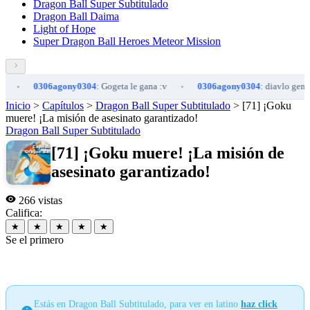
Dragon Ball Super Subtitulado
Dragon Ball Daima
Light of Hope
Super Dragon Ball Heroes Meteor Mission
0306agony0304
: Gogeta le gana :v
0306agony0304
: diavlo gente
•
•
Inicio
>
Capítulos
>
Dragon Ball Super Subtitulado
>
[71] ¡Goku
muere! ¡La misión de asesinato garantizado!
Dragon Ball Super Subtitulado
[71] ¡Goku muere! ¡La misión de
asesinato garantizado!
266 vistas
Califica:
★
★
★
★
★
Se el primero
Estás en Dragon Ball Subtitulado, para ver en latino
haz click