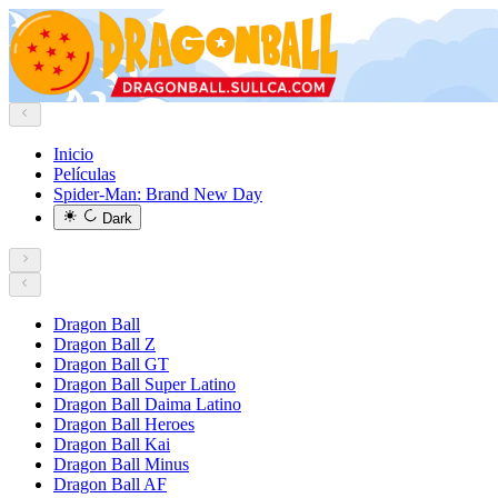
Inicio
Películas
Spider-Man: Brand New Day
Dark
Dragon Ball
Dragon Ball Z
Dragon Ball GT
Dragon Ball Super Latino
Dragon Ball Daima Latino
Dragon Ball Heroes
Dragon Ball Kai
Dragon Ball Minus
Dragon Ball AF