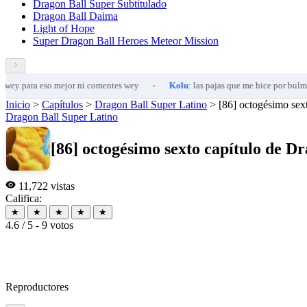
Dragon Ball Super Subtitulado
Dragon Ball Daima
Light of Hope
Super Dragon Ball Heroes Meteor Mission
eso mejor ni comentes wey
Kolu
: las pajas que me hice por bulma, ininconta
•
Inicio
>
Capítulos
>
Dragon Ball Super Latino
>
[86] octogésimo sex
Dragon Ball Super Latino
[86] octogésimo sexto capítulo de D
11,722 vistas
Califica:
★
★
★
★
★
4.6 / 5 - 9 votos
Reproductores