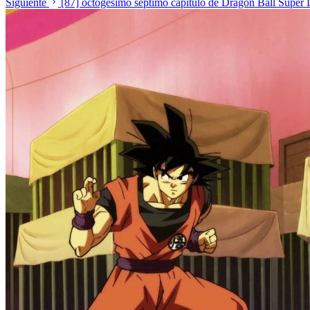
Siguiente
[87] octogésimo séptimo capítulo de Dragon Ball Super 