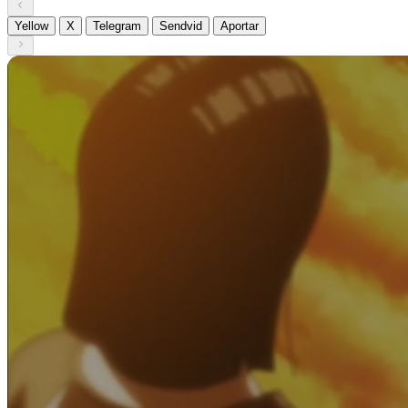
Yellow
X
Telegram
Sendvid
Aportar