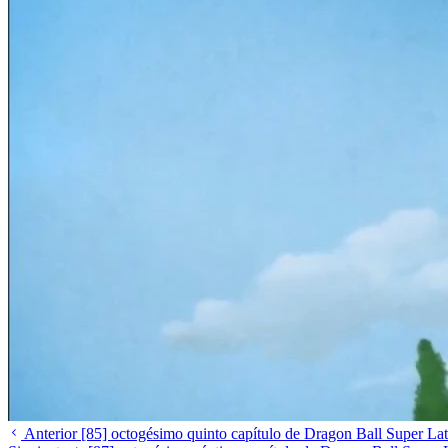
Anterior
[85] octogésimo quinto capítulo de Dragon Ball Super La