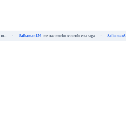
Saibaman156
: me trae mucho recuerdo esta saga
Saibaman334
: Mayin boo
•