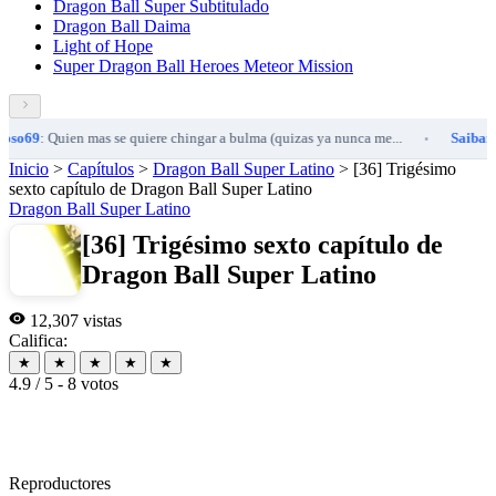
Dragon Ball Super Subtitulado
Dragon Ball Daima
Light of Hope
Super Dragon Ball Heroes Meteor Mission
9
: Quien mas se quiere chingar a bulma (quizas ya nunca me...
Saibaman15
•
Inicio
>
Capítulos
>
Dragon Ball Super Latino
>
[36] Trigésimo
sexto capítulo de Dragon Ball Super Latino
Dragon Ball Super Latino
[36] Trigésimo sexto capítulo de
Dragon Ball Super Latino
12,307 vistas
Califica:
★
★
★
★
★
4.9 / 5 - 8 votos
Reproductores