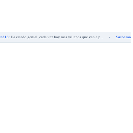
 estado genial, cada vez hay mas villanos que van a p...
Saibaman795
: 50
•