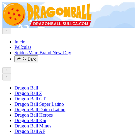
Inicio
Películas
Spider-Man: Brand New Day
Dark
Dragon Ball
Dragon Ball Z
Dragon Ball GT
Dragon Ball Super Latino
Dragon Ball Daima Latino
Dragon Ball Heroes
Dragon Ball Kai
Dragon Ball Minus
Dragon Ball AF