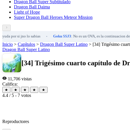
Dragon Ball Super Subtitulado
Dragon Ball Daima
Light of Hope
Super Dragon Ball Heroes Meteor Mission
si jno lo sabias
Goku SSJ3
: No es un OVA, es la continuacion de un OVA
•
Inicio
>
Capítulos
>
Dragon Ball Super Latino
>
[34] Trigésimo cuar
Dragon Ball Super Latino
[34] Trigésimo cuarto capítulo de D
11,706 vistas
Califica:
★
★
★
★
★
4.4 / 5 - 7 votos
Reproductores