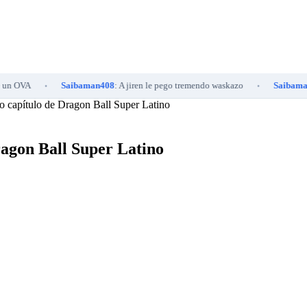
Saibaman408
: A jiren le pego tremendo waskazo
Saibaman313
: Ha
•
•
to capítulo de Dragon Ball Super Latino
ragon Ball Super Latino