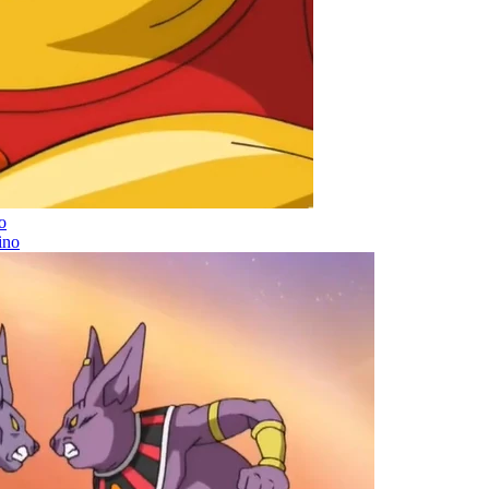
o
ino