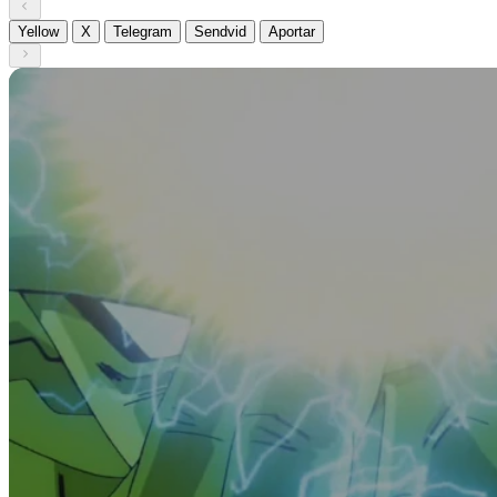
Yellow
X
Telegram
Sendvid
Aportar