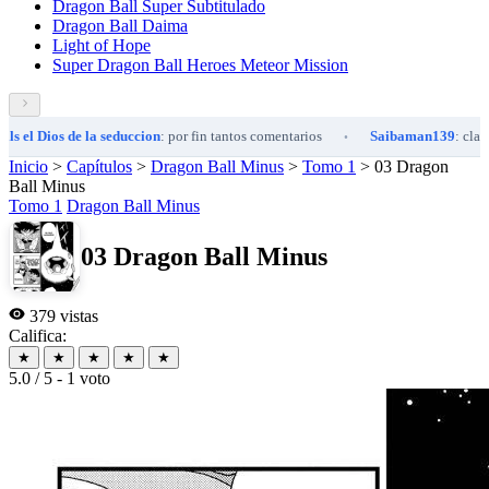
Dragon Ball Super Subtitulado
Dragon Ball Daima
Light of Hope
Super Dragon Ball Heroes Meteor Mission
 Dios de la seduccion
: por fin tantos comentarios
Saibaman139
: claro que si
•
Inicio
>
Capítulos
>
Dragon Ball Minus
>
Tomo 1
>
03 Dragon
Ball Minus
Tomo 1
Dragon Ball Minus
03 Dragon Ball Minus
379 vistas
Califica:
★
★
★
★
★
5.0 / 5 - 1 voto