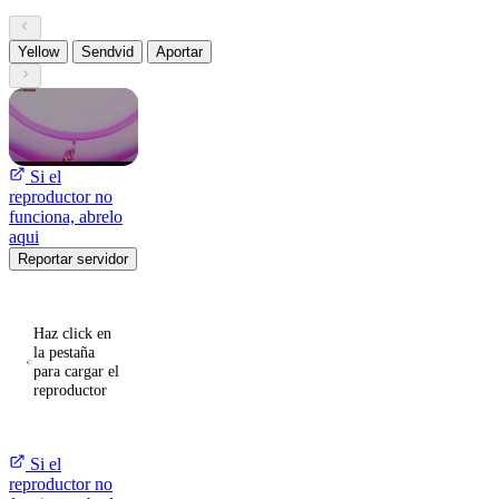
Yellow
Sendvid
Aportar
Si el
reproductor no
funciona, abrelo
aqui
Reportar servidor
Haz click en
la pestaña
para cargar el
reproductor
Si el
reproductor no