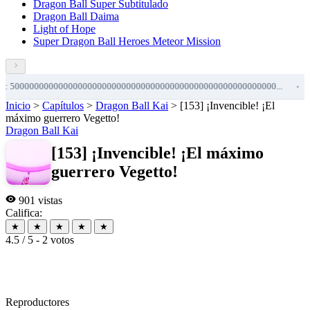
Dragon Ball Super Subtitulado
Dragon Ball Daima
Light of Hope
Super Dragon Ball Heroes Meteor Mission
00000000000000000000000000000000000000000000000000000...
goku 
•
Inicio
>
Capítulos
>
Dragon Ball Kai
>
[153] ¡Invencible! ¡El
máximo guerrero Vegetto!
Dragon Ball Kai
[153] ¡Invencible! ¡El máximo
guerrero Vegetto!
901 vistas
Califica:
★
★
★
★
★
4.5 / 5 - 2 votos
Reproductores