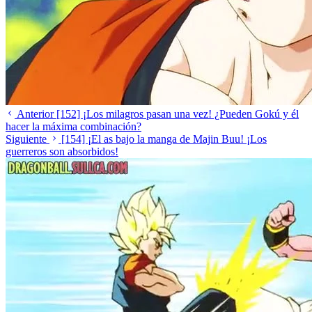
Anterior
[152] ¡Los milagros pasan una vez! ¿Pueden Gokú y él
hacer la máxima combinación?
Siguiente
[154] ¡El as bajo la manga de Majin Buu! ¡Los
guerreros son absorbidos!