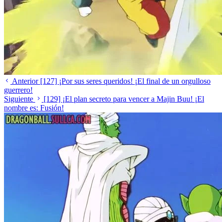
Anterior
[127] ¡Por sus seres queridos! ¡El final de un orgulloso
guerrero!
Siguiente
[129] ¡El plan secreto para vencer a Majin Buu! ¡El
nombre es: Fusión!