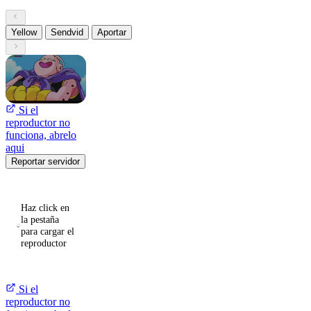
Yellow
Sendvid
Aportar
Si el
reproductor no
funciona, abrelo
aqui
Reportar servidor
Haz click en
la pestaña
para cargar el
reproductor
Si el
reproductor no