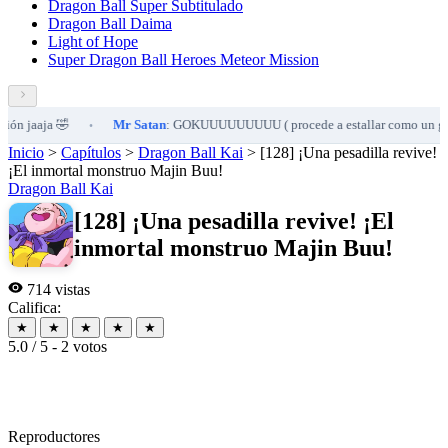
Dragon Ball Super Subtitulado
Dragon Ball Daima
Light of Hope
Super Dragon Ball Heroes Meteor Mission
aaja 🤣
Mr Satan
: GOKUUUUUUUUU ( procede a estallar como un globo )
•
Inicio
>
Capítulos
>
Dragon Ball Kai
>
[128] ¡Una pesadilla revive!
¡El inmortal monstruo Majin Buu!
Dragon Ball Kai
[128] ¡Una pesadilla revive! ¡El
inmortal monstruo Majin Buu!
714 vistas
Califica:
★
★
★
★
★
5.0 / 5 - 2 votos
Reproductores