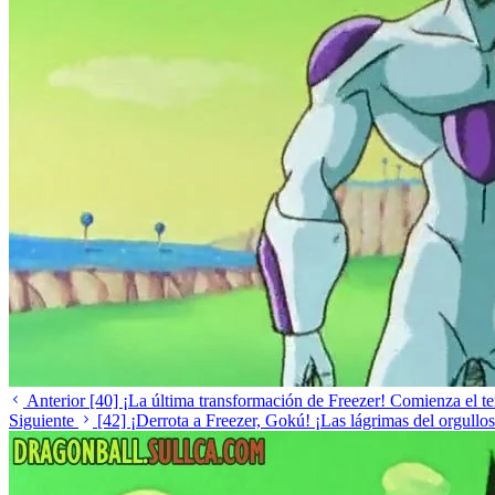
Anterior
[40] ¡La última transformación de Freezer! Comienza el te
Siguiente
[42] ¡Derrota a Freezer, Gokú! ¡Las lágrimas del orgullos