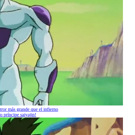
rror más grande que el infierno
o príncipe saiyajin!