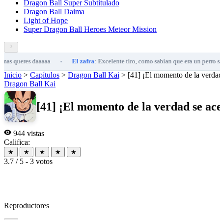
Dragon Ball Super Subtitulado
Dragon Ball Daima
Light of Hope
Super Dragon Ball Heroes Meteor Mission
es daaaaa
El zafra
: Excelente tiro, como sabian que era un perro sarnoso?
•
Inicio
>
Capítulos
>
Dragon Ball Kai
>
[41] ¡El momento de la verdad
Dragon Ball Kai
[41] ¡El momento de la verdad se ac
944 vistas
Califica:
★
★
★
★
★
3.7 / 5 - 3 votos
Reproductores