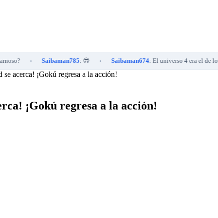
Saibaman785
: 😎
Saibaman674
: El universo 4 era el de los peleador
•
•
 se acerca! ¡Gokú regresa a la acción!
erca! ¡Gokú regresa a la acción!