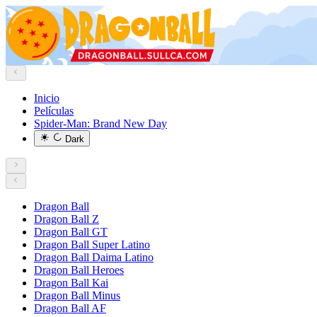
Inicio
Películas
Spider-Man: Brand New Day
Dark
Dragon Ball
Dragon Ball Z
Dragon Ball GT
Dragon Ball Super Latino
Dragon Ball Daima Latino
Dragon Ball Heroes
Dragon Ball Kai
Dragon Ball Minus
Dragon Ball AF