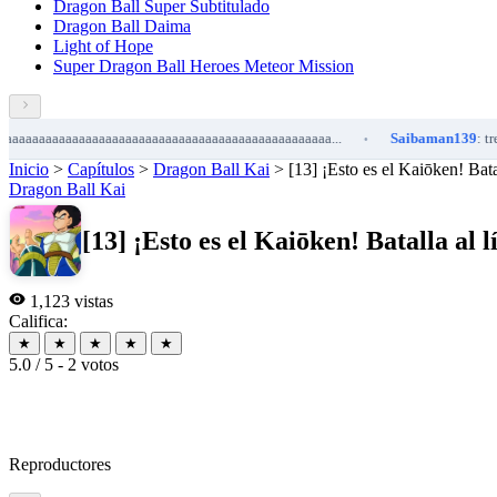
Dragon Ball Super Subtitulado
Dragon Ball Daima
Light of Hope
Super Dragon Ball Heroes Meteor Mission
aaaaaaaaaaaaaaaaaaaaaaaaaaaaaaaaaaaaaaaaaa...
Saibaman139
: tremendo
•
Inicio
>
Capítulos
>
Dragon Ball Kai
>
[13] ¡Esto es el Kaiōken! Bata
Dragon Ball Kai
[13] ¡Esto es el Kaiōken! Batalla al
1,123 vistas
Califica:
★
★
★
★
★
5.0 / 5 - 2 votos
Reproductores