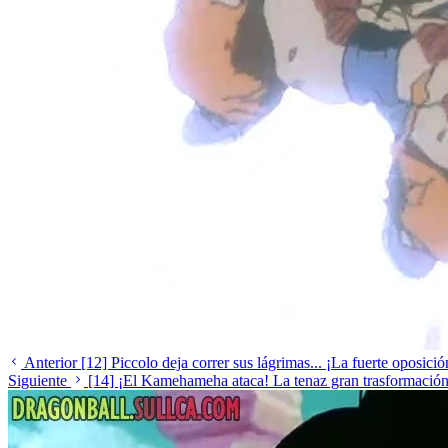
Anterior
[12] Piccolo deja correr sus lágrimas... ¡La fuerte oposici
Siguiente
[14] ¡El Kamehameha ataca! La tenaz gran trasformació