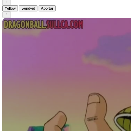
Yellow
Sendvid
Aportar