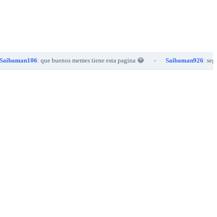
n106
: que buenos memes tiene esta pagina 😂
Saibaman926
: segundoooo
•