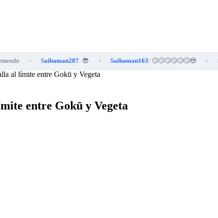
Saibaman287
: 😎
Saibaman163
: 🙄🙄🙄🙄🙄🙄😍
Saibama
•
•
•
lla al límite entre Gokū y Vegeta
 límite entre Gokū y Vegeta