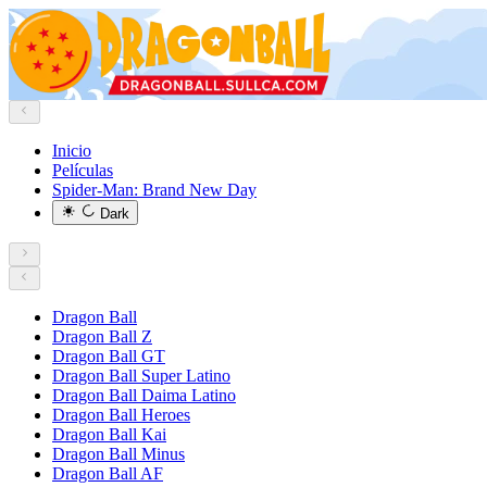
Inicio
Películas
Spider-Man: Brand New Day
Dark
Dragon Ball
Dragon Ball Z
Dragon Ball GT
Dragon Ball Super Latino
Dragon Ball Daima Latino
Dragon Ball Heroes
Dragon Ball Kai
Dragon Ball Minus
Dragon Ball AF