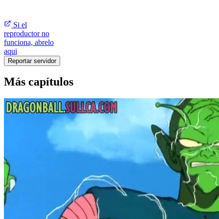
Si el
reproductor no
funciona, abrelo
aqui
Reportar servidor
Más capítulos