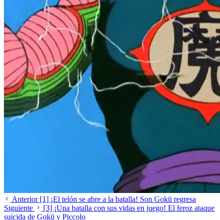
Anterior
[1] ¡El telón se abre a la batalla! Son Gokū regresa
Siguiente
[3] ¡Una batalla con sus vidas en juego! El feroz ataque
suicida de Gokū y Piccolo