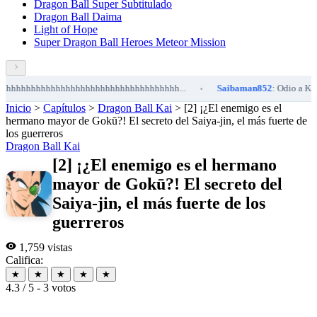
Dragon Ball Super Subtitulado
Dragon Ball Daima
Light of Hope
Super Dragon Ball Heroes Meteor Mission
hhhhhhhhhhhhhhhhhhhhhhhhhhhhhhhh...
Saibaman852
: Odio a Kefla y a
•
Inicio
>
Capítulos
>
Dragon Ball Kai
>
[2] ¡¿El enemigo es el
hermano mayor de Gokū?! El secreto del Saiya-jin, el más fuerte de
los guerreros
Dragon Ball Kai
[2] ¡¿El enemigo es el hermano
mayor de Gokū?! El secreto del
Saiya-jin, el más fuerte de los
guerreros
1,759 vistas
Califica:
★
★
★
★
★
4.3 / 5 - 3 votos