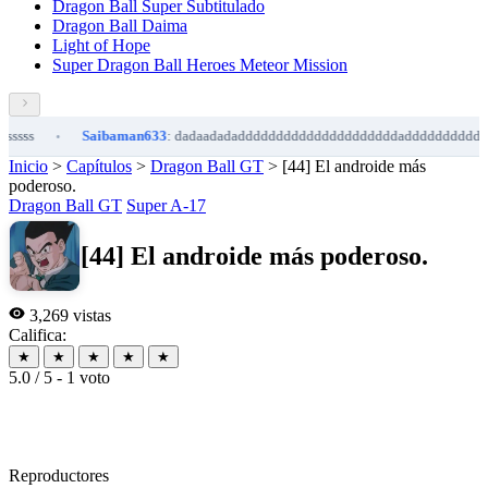
Dragon Ball Super Subtitulado
Dragon Ball Daima
Light of Hope
Super Dragon Ball Heroes Meteor Mission
Saibaman633
: dadaadadadddddddddddddddddddddadddddddddddddddd
•
Inicio
>
Capítulos
>
Dragon Ball GT
>
[44] El androide más
poderoso.
Dragon Ball GT
Super A-17
[44] El androide más poderoso.
3,269 vistas
Califica:
★
★
★
★
★
5.0 / 5 - 1 voto
Reproductores