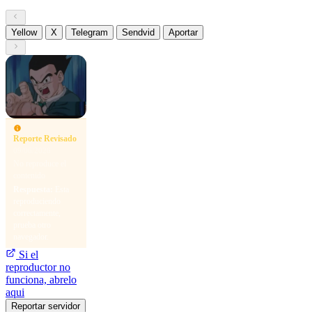
Yellow
X
Telegram
Sendvid
Aportar
Reporte Revisado
09/06/2026
No reproduce el
contenido
Respuesta:
Esta
reproduciendo
correctamente,
prueba otro
navegador.
Si el
reproductor no
funciona, abrelo
aqui
Reportar servidor